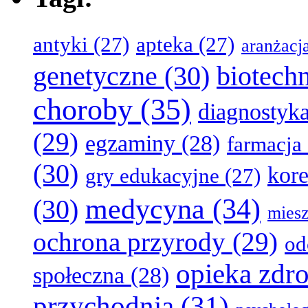
antyki
(27)
apteka
(27)
aranżacj
genetyczne
(30)
biotech
choroby
(35)
diagnostyk
(29)
egzaminy
(28)
farmacja
(30)
kore
gry edukacyjne
(27)
medycyna
(34)
(30)
miesz
ochrona przyrody
(29)
od
opieka zdr
społeczna
(28)
przychodnia
(31)