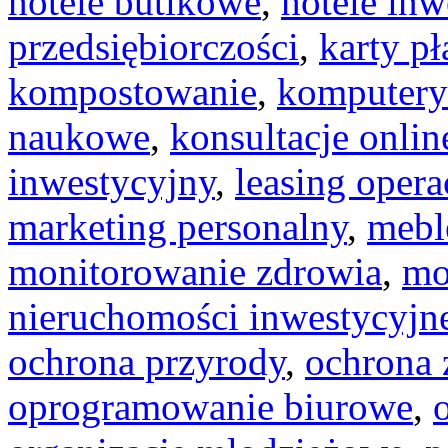
hotele butikowe
,
hotele inw
przedsiębiorczości
,
karty pł
kompostowanie
,
komputer
naukowe
,
konsultacje onlin
inwestycyjny
,
leasing opera
marketing personalny
,
mebl
monitorowanie zdrowia
,
mo
nieruchomości inwestycyjn
ochrona przyrody
,
ochrona 
oprogramowanie biurowe
,