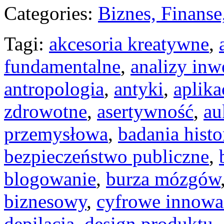
Categories:
Biznes, Finans
Tagi:
akcesoria kreatywne
,
fundamentalne
,
analizy inw
antropologia
,
antyki
,
aplika
zdrowotne
,
asertywność
,
au
przemysłowa
,
badania hist
bezpieczeństwo publiczne
,
blogowanie
,
burza mózgów
biznesowy
,
cyfrowe innowa
depilacja
,
design produktu
,