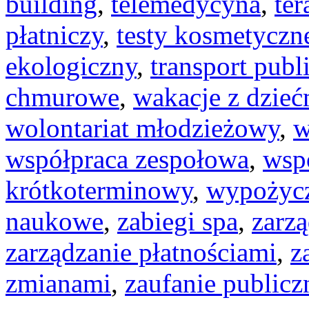
building
,
telemedycyna
,
te
płatniczy
,
testy kosmetyczn
ekologiczny
,
transport publ
chmurowe
,
wakacje z dzieć
wolontariat młodzieżowy
,
w
współpraca zespołowa
,
wsp
krótkoterminowy
,
wypożyc
naukowe
,
zabiegi spa
,
zarz
zarządzanie płatnościami
,
z
zmianami
,
zaufanie publicz