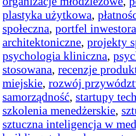
organizacje młodzieżowe
,
p
plastyka użytkowa
,
płatnoś
społeczna
,
portfel inwestor
architektoniczne
,
projekty 
psychologia kliniczna
,
psyc
stosowana
,
recenzje produk
miejskie
,
rozwój przywódz
samorządność
,
startupy tec
szkolenia menedżerskie
,
szt
sztuczna inteligencja w me