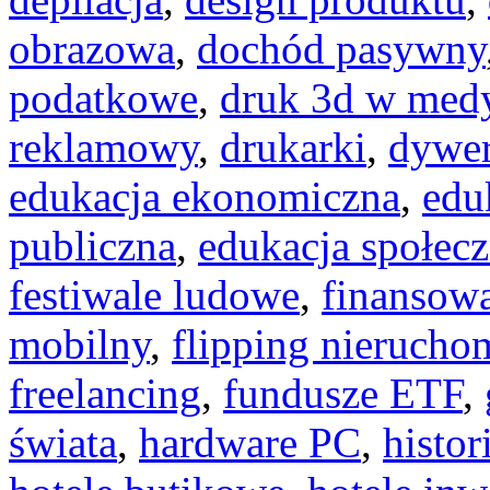
obrazowa
,
dochód pasywny
podatkowe
,
druk 3d w med
reklamowy
,
drukarki
,
dywer
edukacja ekonomiczna
,
edu
publiczna
,
edukacja społec
festiwale ludowe
,
finansowa
mobilny
,
flipping nierucho
freelancing
,
fundusze ETF
,
świata
,
hardware PC
,
histor