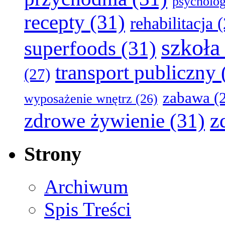
psycholog
recepty
(31)
rehabilitacja
(
szkoła
superfoods
(31)
transport publiczny
(27)
zabawa
(2
wyposażenie wnętrz
(26)
z
zdrowe żywienie
(31)
Strony
Archiwum
Spis Treści