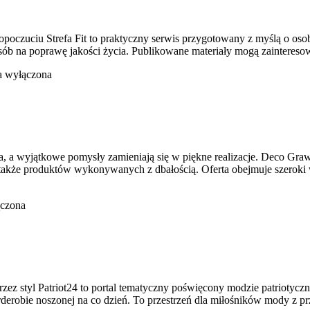
poczuciu Strefa Fit to praktyczny serwis przygotowany z myślą o osob
osób na poprawę jakości życia. Publikowane materiały mogą zainteres
a wyłączona
, a wyjątkowe pomysły zamieniają się w piękne realizacje. Deco GrawS
 także produktów wykonywanych z dbałością. Oferta obejmuje szerok
ączona
rzez styl Patriot24 to portal tematyczny poświęcony modzie patriotyc
rderobie noszonej na co dzień. To przestrzeń dla miłośników mody z p