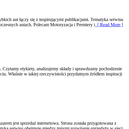
ich aut łączy się z inspirującymi publikacjami. Tematyka serwisu
czesnych autach. Polecam Motoryzacja i Premiery i
[ Read More ]
m. Czytamy etykiety, analizujemy składy i sprawdzamy pochodzenie
u. Właśnie w takiej rzeczywistości przydatnym źródłem inspiracji
arem jest sprzedaż internetowa. Strona została przygotowana z
atyka serwisu obejmuje między innymi rozwijanie sprzedaży w sieci,