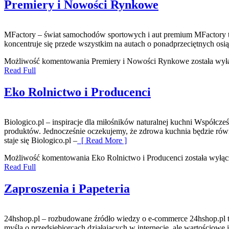
Premiery i Nowości Rynkowe
MFactory – świat samochodów sportowych i aut premium MFactory to 
koncentruje się przede wszystkim na autach o ponadprzeciętnych os
Możliwość komentowania
Premiery i Nowości Rynkowe
została wył
Read Full
Eko Rolnictwo i Producenci
Biologico.pl – inspiracje dla miłośników naturalnej kuchni Współc
produktów. Jednocześnie oczekujemy, że zdrowa kuchnia będzie równ
staje się Biologico.pl –
[ Read More ]
Możliwość komentowania
Eko Rolnictwo i Producenci
została wyłą
Read Full
Zaproszenia i Papeteria
24hshop.pl – rozbudowane źródło wiedzy o e-commerce 24hshop.pl to
myślą o przedsiębiorcach działających w internecie, ale wartościowe