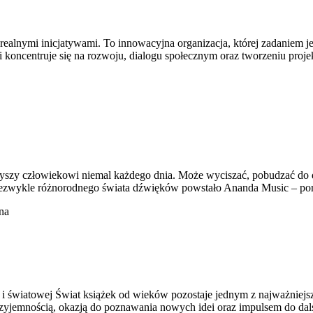
z realnymi inicjatywami. To innowacyjna organizacja, której zadaniem
 koncentruje się na rozwoju, dialogu społecznym oraz tworzeniu pro
yszy człowiekowi niemal każdego dnia. Może wyciszać, pobudzać do d
niezwykle różnorodnego świata dźwięków powstało Ananda Music – por
na
ej i światowej Świat książek od wieków pozostaje jednym z najważniej
yjemnością, okazją do poznawania nowych idei oraz impulsem do dalsz