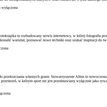
a wyłączona
oksiążka to rozbudowany serwis internetowy, w której fotografia przeds
oskonalić warsztat, poznawać nowe techniki oraz szukać inspiracji do 
czona
 do przekraczania własnych granic Stowarzyszenie Altius to nowoczes
o przestrzeń, w którym sport nie jest przedstawiany wyłącznie jako r
łączona