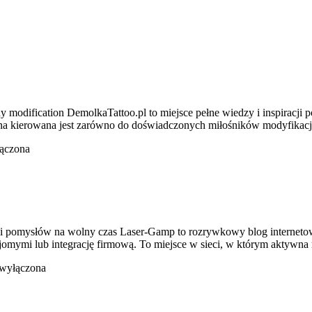
y modification DemolkaTattoo.pl to miejsce pełne wiedzy i inspiracji 
ona kierowana jest zarówno do doświadczonych miłośników modyfikacji c
łączona
 i pomysłów na wolny czas Laser-Gamp to rozrywkowy blog internetow
jomymi lub integrację firmową. To miejsce w sieci, w którym aktywna 
 wyłączona