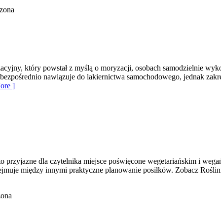
czona
yzacyjny, który powstał z myślą o moryzacji, osobach samodzielnie wy
 bezpośrednio nawiązuje do lakiernictwa samochodowego, jednak zakre
ore ]
o przyjazne dla czytelnika miejsce poświęcone wegetariańskim i wega
muje między innymi praktyczne planowanie posiłków. Zobacz Roślinn
zona