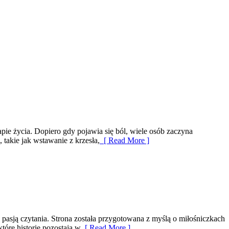
pie życia. Dopiero gdy pojawia się ból, wiele osób zaczyna
takie jak wstawanie z krzesła,
[ Read More ]
z pasją czytania. Strona została przygotowana z myślą o miłośniczkach
óre historie pozostają w
[ Read More ]