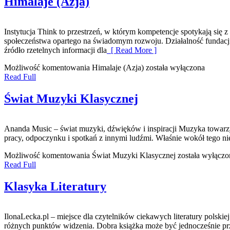
Himalaje (Azja)
Instytucja Think to przestrzeń, w którym kompetencje spotykają się 
społeczeństwa opartego na świadomym rozwoju. Działalność fundacji
źródło rzetelnych informacji dla
[ Read More ]
Możliwość komentowania
Himalaje (Azja)
została wyłączona
Read Full
Świat Muzyki Klasycznej
Ananda Music – świat muzyki, dźwięków i inspiracji Muzyka towarz
pracy, odpoczynku i spotkań z innymi ludźmi. Właśnie wokół tego 
Możliwość komentowania
Świat Muzyki Klasycznej
została wyłączo
Read Full
Klasyka Literatury
IlonaLecka.pl – miejsce dla czytelników ciekawych literatury polski
różnych punktów widzenia. Dobra książka może być jednocześnie prz