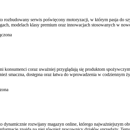
rozbudowany serwis poświęcony motoryzacji, w którym pasja do szybk
iągach, modelach klasy premium oraz innowacjach stosowanych w nowo
ączona
ześni konsumenci coraz uważniej przyglądają się produktom spożywczy
ież smaczna, dostępna oraz łatwa do wprowadzenia w codziennym życi
czona
 dynamicznie rozwijany magazyn online, którego najważniejszym obsz
 informacje znajdą na niej również pracownicy działów sprzedaży. Tem