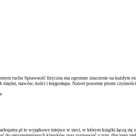
wiadomym ruchu Sprawność fizyczna ma ogromne znaczenie na każdym eta
ięśni, stawów, kości i kręgosłupa. Nawet pozornie proste czynności, 
a
rlequiny.pl to wyjątkowe miejsce w sieci, w którym książki łączą się 
ć do niezapomnianych klasyków oraz rozmawiać o tym, dlaczego niekt