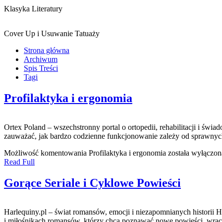
Klasyka Literatury
Cover Up i Usuwanie Tatuaży
Strona główna
Archiwum
Spis Treści
Tagi
Profilaktyka i ergonomia
Ortex Poland – wszechstronny portal o ortopedii, rehabilitacji i ś
zauważać, jak bardzo codzienne funkcjonowanie zależy od sprawnych m
Możliwość komentowania
Profilaktyka i ergonomia
została wyłączon
Read Full
Gorące Seriale i Cyklowe Powieści
Harlequiny.pl – świat romansów, emocji i niezapomnianych historii Ha
i miłośnikach romansów, którzy chcą poznawać nowe powieści, wraca